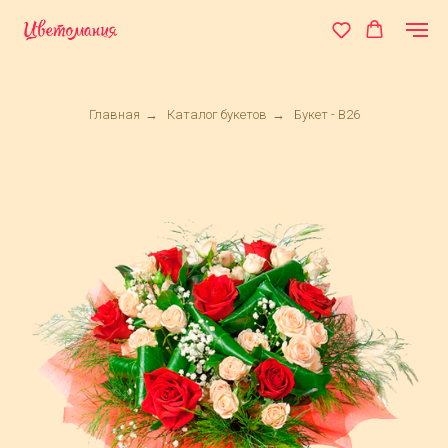
Главная
→
Каталог букетов
→
Букет - B26